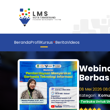
Beranda
Profil
Kursus
Berita
Videos
Webin
Berbas
08 Mei 2026 08:
Kategori :
Komun
Terbuka Untuk 