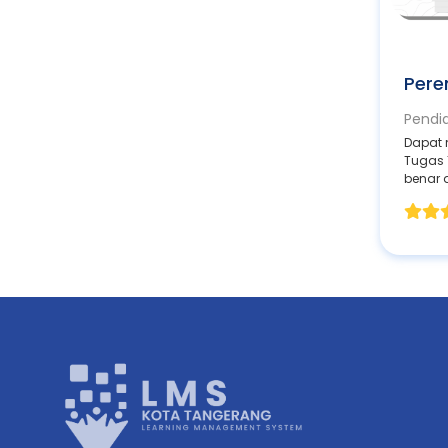
Pere
Pendi
Dapat
Tugas
benar d